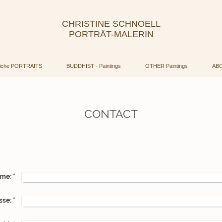
CHRISTINE SCHNOELL
PORTRÄT-MALERIN
liche PORTRAITS
BUDDHIST - Paintings
OTHER Paintings
AB
CONTACT
me:
*
sse:
*