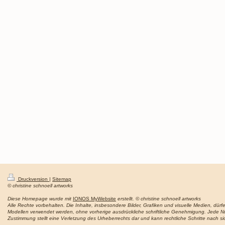
Druckversion
|
Sitemap
© christine schnoell artworks
Diese Homepage wurde mit
IONOS MyWebsite
erstellt. © christine schnoell artworks
Alle Rechte vorbehalten. Die Inhalte, insbesondere Bilder, Grafiken und visuelle Medien, dürf
Modellen verwendet werden, ohne vorherige ausdrückliche schriftliche Genehmigung. Jede Nu
Zustimmung stellt eine Verletzung des Urheberrechts dar und kann rechtliche Schritte nach si